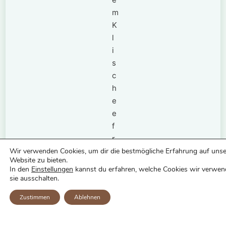
m
K
l
i
s
c
h
e
e
f
r
Wir verwenden Cookies, um dir die bestmögliche Erfahrung auf unse
ü
Website zu bieten.
h
In den
Einstellungen
kannst du erfahren, welche Cookies wir verwen
e
sie ausschalten.
r
Zustimmen
Ablehnen
e
r